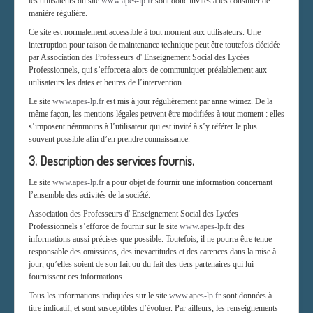
les utilisateurs du site
www.apes-lp.fr
sont donc invités à les consulter de
manière régulière.
Ce site est normalement accessible à tout moment aux utilisateurs. Une
interruption pour raison de maintenance technique peut être toutefois décidée
par Association des Professeurs d' Enseignement Social des Lycées
Professionnels, qui s’efforcera alors de communiquer préalablement aux
utilisateurs les dates et heures de l’intervention.
Le site
www.apes-lp.fr
est mis à jour régulièrement par anne wimez. De la
même façon, les mentions légales peuvent être modifiées à tout moment : elles
s’imposent néanmoins à l’utilisateur qui est invité à s’y référer le plus
souvent possible afin d’en prendre connaissance.
3. Description des services fournis.
Le site
www.apes-lp.fr
a pour objet de fournir une information concernant
l’ensemble des activités de la société.
Association des Professeurs d' Enseignement Social des Lycées
Professionnels s’efforce de fournir sur le site
www.apes-lp.fr
des
informations aussi précises que possible. Toutefois, il ne pourra être tenue
responsable des omissions, des inexactitudes et des carences dans la mise à
jour, qu’elles soient de son fait ou du fait des tiers partenaires qui lui
fournissent ces informations.
Tous les informations indiquées sur le site
www.apes-lp.fr
sont données à
titre indicatif, et sont susceptibles d’évoluer. Par ailleurs, les renseignements