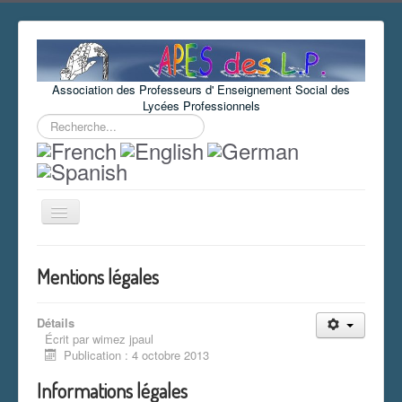
Association des Professeurs d' Enseignement Social des
Lycées Professionnels
Rechercher
Basculer
la
navigation
Vous êtes ici :
Accueil
Mentions légales
Mentions légales
Détails
Écrit par
wimez jpaul
Publication : 4 octobre 2013
Informations légales