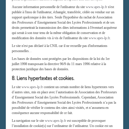
Aucune information personnelle de l'utilisateur du site
www.apes-lp.fr
n'est
publiée à l'insu de l'utilisateur, échangée, transférée, cédée ou vendue sur un
support quelconque à des tiers. Seule l'hypothèse du rachat de Association
des Professeurs d' Enseignement Social des Lycées Professionnels et de ses
droits permettrait la transmission des dites informations à l'éventuel acquéreur
qui serait à son tour tenu de la même obligation de conservation et de
modification des données vis à vis de l'utilisateur du site
www.apes-lp.fr
.
Le site n'est pas déclaré à la CNIL car il ne recueille pas d'informations
personnelles. .
Les bases de données sont protégées par les dispositions de la loi du 1er
juillet 1998 transposant la directive 96/9 du 11 mars 1996 relative à la
protection juridique des bases de données.
8. Liens hypertextes et cookies.
Le site
www.apes-lp.fr
contient un certain nombre de liens hypertextes vers
d’autres sites, mis en place avec l’autorisation de Association des Professeurs
d' Enseignement Social des Lycées Professionnels. Cependant, Association
des Professeurs d' Enseignement Social des Lycées Professionnels n’a pas la
possibilité de vérifier le contenu des sites ainsi visités, et n’assumera en
conséquence aucune responsabilité de ce fait.
La navigation sur le site
www.apes-lp.fr
est susceptible de provoquer
l’installation de cookie(s) sur l’ordinateur de l’utilisateur. Un cookie est un