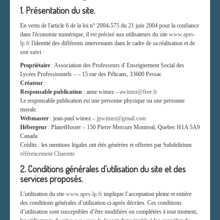
1. Présentation du site.
En vertu de l'article 6 de la loi n° 2004-575 du 21 juin 2004 pour la confiance
dans l'économie numérique, il est précisé aux utilisateurs du site
www.apes-
lp.fr
l'identité des différents intervenants dans le cadre de sa réalisation et de
son suivi :
Propriétaire
: Association des Professeurs d' Enseignement Social des
Lycées Professionnels – – 15 rue des Pélicans, 33600 Pessac
Créateur
:
Responsable publication
: anne wimez –
awimez@free.fr
Le responsable publication est une personne physique ou une personne
morale.
Webmaster
: jean-paul wimez –
jpwimez@gmail.com
Hébergeur
: PlanetHoster – 150 Pierre Mercure Montreal, Quebec H1A 5A9
Canada
Crédits : les mentions légales ont étés générées et offertes par Subdelirium
référencement Charente
2. Conditions générales d’utilisation du site et des
services proposés.
L’utilisation du site
www.apes-lp.fr
implique l’acceptation pleine et entière
des conditions générales d’utilisation ci-après décrites. Ces conditions
d’utilisation sont susceptibles d’être modifiées ou complétées à tout moment,