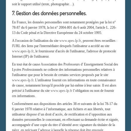
soit le support utilisé (texte, photographie…).
7. Gestion des données personnelles.
En France, les données personnelles sont notamment protégées par la loi n°
78-87 du 6 janvier 1978, la loi n° 2004-801 du 6 août 2004, l'article L. 226-
13 du Code pénal et la Directive Européenne du 24 octobre 1995.
A l'occasion de l'utilisation du site
www.apes-lp.fr
, peuvent êtres recueillies :
l'URL des liens par l'intermédiaire desquels l'utilisateur a accédé au site
www.apes-lp.fr
, le fournisseur d'accès de l'utilisateur, l'adresse de protocole
Internet (IP) de l'utilisateur.
En tout état de cause Association des Professeurs d' Enseignement Social des
Lycées Professionnels ne collecte des informations personnelles relatives à
l'utilisateur que pour le besoin de certains services proposés par le site
www.apes-lp.fr
. L'utilisateur fournit ces informations en toute connaissance
de cause, notamment lorsqu'il procède par lui-même à leur saisie. Il est alors
précisé à l'utilisateur du site
www.apes-lp.fr
l’obligation ou non de fournir
ces informations.
Conformément aux dispositions des articles 38 et suivants de la loi 78-17 du
6 janvier 1978 relative à l’informatique, aux fichiers et aux libertés, tout
utilisateur dispose d’un droit d’accès, de rectification et d’opposition aux
données personnelles le concernant, en effectuant sa demande écrite et signée,
accompagnée d’une copie du titre d’identité avec signature du titulaire de la
pièce, en précisant l’adresse à laquelle la réponse doit être envoyée.